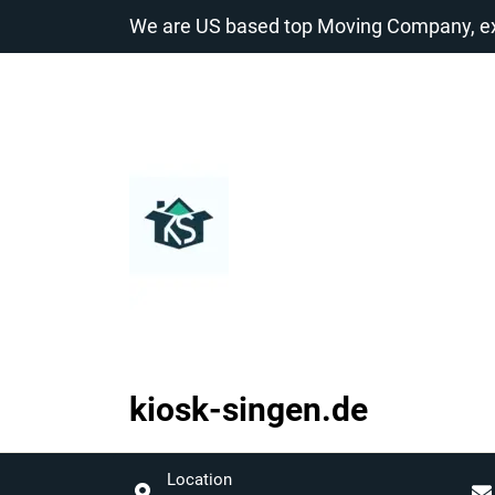
Zum
We are US based top Moving Company, exp
Inhalt
springen
kiosk-singen.de
kiosk-
singen.de
Location