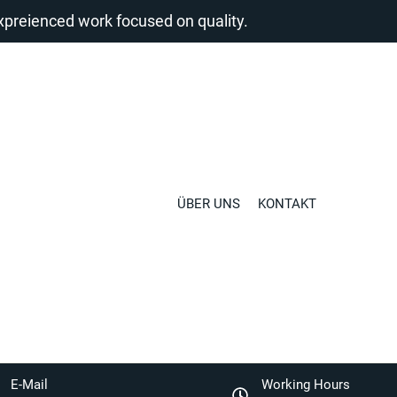
reienced work focused on quality.
ÜBER UNS
KONTAKT
E-Mail
Working Hours