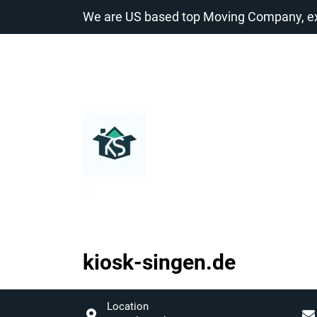
Zum
We are US based top Moving Company, exp
Inhalt
springen
kiosk-singen.de
kiosk-
singen.de
Location