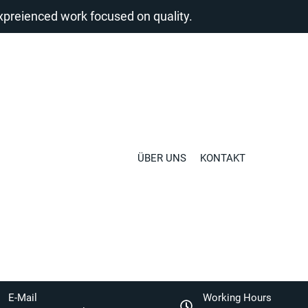
reienced work focused on quality.
ÜBER UNS
KONTAKT
E-Mail
Working Hours