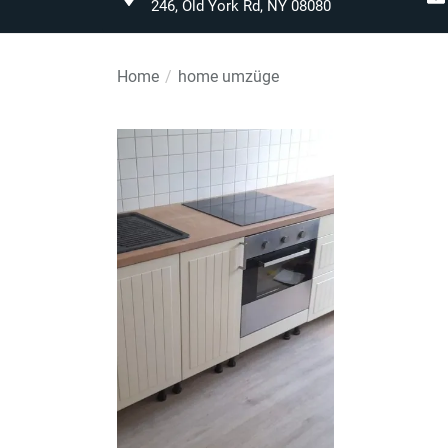
246, Old York Rd, NY 08080
Home
home umzüge