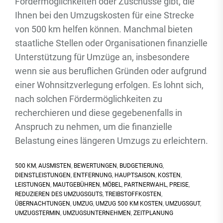
Fördermöglichkeiten oder Zuschüsse gibt, die
Ihnen bei den Umzugskosten für eine Strecke
von 500 km helfen können. Manchmal bieten
staatliche Stellen oder Organisationen finanzielle
Unterstützung für Umzüge an, insbesondere
wenn sie aus beruflichen Gründen oder aufgrund
einer Wohnsitzverlegung erfolgen. Es lohnt sich,
nach solchen Fördermöglichkeiten zu
recherchieren und diese gegebenenfalls in
Anspruch zu nehmen, um die finanzielle
Belastung eines längeren Umzugs zu erleichtern.
500 KM
,
AUSMISTEN
,
BEWERTUNGEN
,
BUDGETIERUNG
,
DIENSTLEISTUNGEN
,
ENTFERNUNG
,
HAUPTSAISON
,
KOSTEN
,
LEISTUNGEN
,
MAUTGEBÜHREN
,
MÖBEL
,
PARTNERWAHL
,
PREISE
,
REDUZIEREN DES UMZUGSGUTS
,
TREIBSTOFFKOSTEN
,
ÜBERNACHTUNGEN
,
UMZUG
,
UMZUG 500 KM KOSTEN
,
UMZUGSGUT
,
UMZUGSTERMIN
,
UMZUGSUNTERNEHMEN
,
ZEITPLANUNG