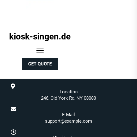
kiosk-singen.de
kiosk-
singen.de
GET QUOTE
Location
246, Old York Rd, NY 08080
E-Mail
support@example.com