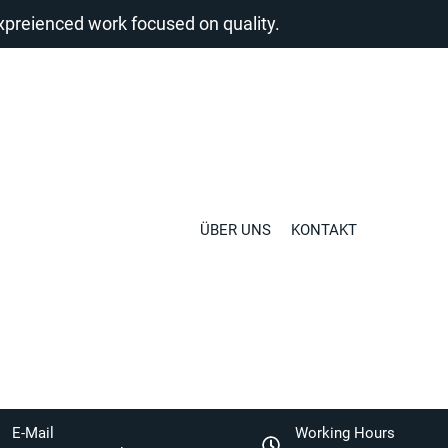
reienced work focused on quality.
ÜBER UNS
KONTAKT
E-Mail
Working Hours