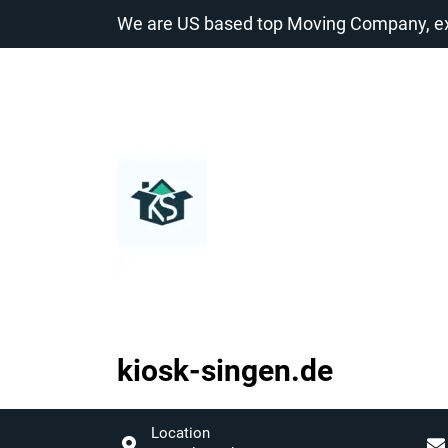
Zum
We are US based top Moving Company, exp
Inhalt
springen
kiosk-singen.de
kiosk-
singen.de
Location