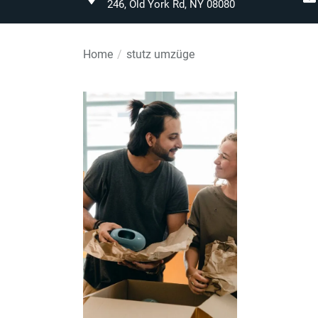
246, Old York Rd, NY 08080
Home
stutz umzüge