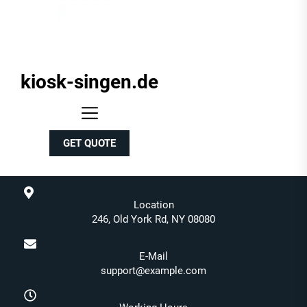
kiosk-singen.de
kiosk-
singen.de
GET QUOTE
Location
246, Old York Rd, NY 08080
E-Mail
support@example.com