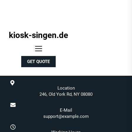
kiosk-singen.de
kiosk-
singen.de
GET QUOTE
Location
246, Old York Rd, NY 08080
E-Mail
support@example.com