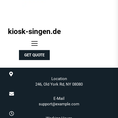
kiosk-singen.de
kiosk-
singen.de
GET QUOTE
Location
246, Old York Rd, NY 08080
E-Mail
support@example.com