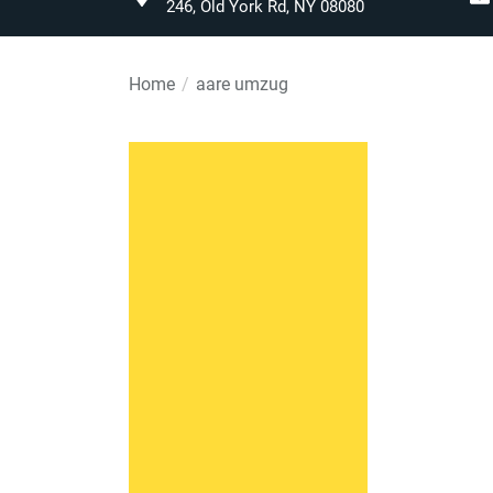
246, Old York Rd, NY 08080
Home
aare umzug