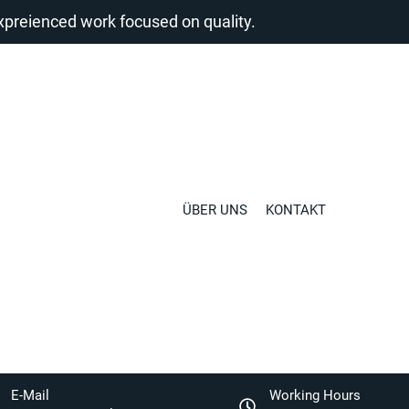
reienced work focused on quality.
ÜBER UNS
KONTAKT
E-Mail
Working Hours