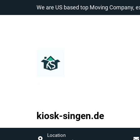
Zum
We are US based top Moving Company, exp
Inhalt
springen
kiosk-singen.de
kiosk-
singen.de
Location