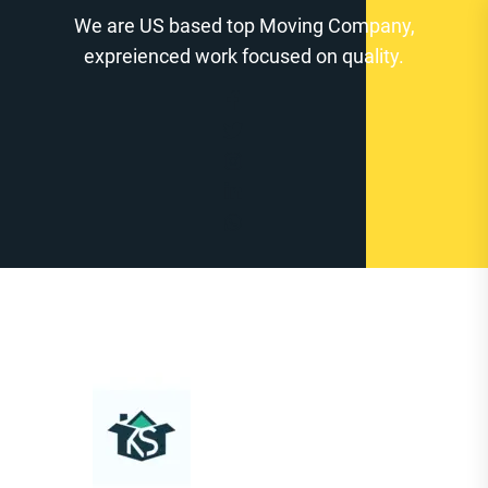
Zum
We are US based top Moving Company,
Inhalt
expreienced work focused on quality.
springen