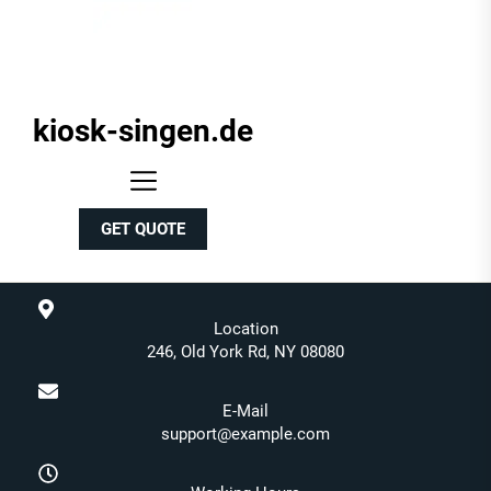
kiosk-singen.de
kiosk-
singen.de
GET QUOTE
Location
246, Old York Rd, NY 08080
E-Mail
support@example.com