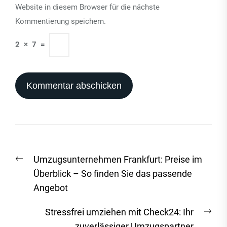
Website in diesem Browser für die nächste
Kommentierung speichern.
2
×
7
=
Beitrags-
Vorheriger
Umzugsunternehmen Frankfurt: Preise im
Navigation
Beitrag:
Überblick – So finden Sie das passende
Angebot
Näc
Stressfrei umziehen mit Check24: Ihr
Beit
zuverlässiger Umzugspartner