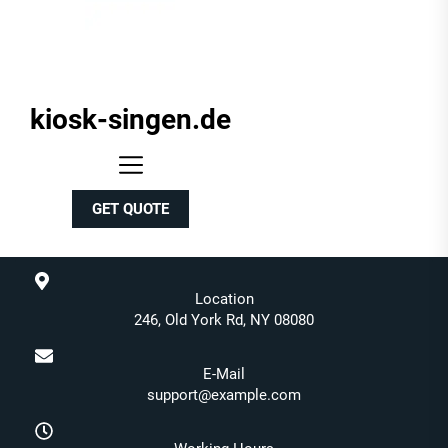
kiosk-singen.de
kiosk-
singen.de
GET QUOTE
Location
246, Old York Rd, NY 08080
E-Mail
support@example.com