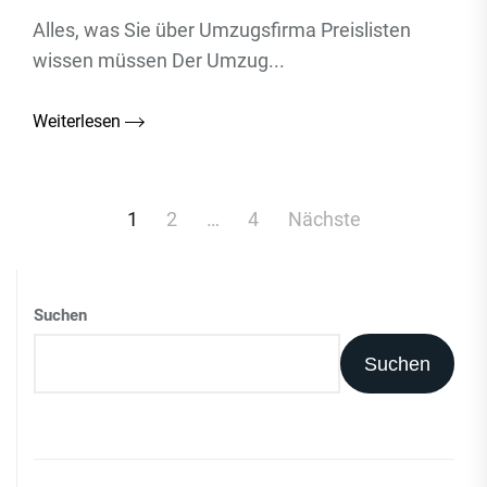
Alles, was Sie über Umzugsfirma Preislisten
wissen müssen Der Umzug...
Weiterlesen
Beitragsnavigation
1
2
…
4
Nächste
Suchen
Suchen