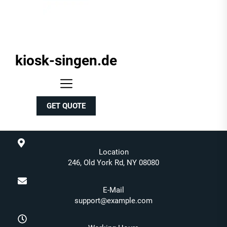
kiosk-singen.de
kiosk-
singen.de
GET QUOTE
Location
246, Old York Rd, NY 08080
E-Mail
support@example.com