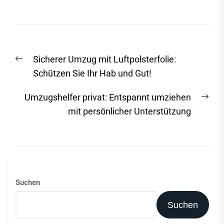
Beitrags-
Vorheriger
Sicherer Umzug mit Luftpolsterfolie:
Navigation
Beitrag:
Schützen Sie Ihr Hab und Gut!
Näc
Umzugshelfer privat: Entspannt umziehen
Beit
mit persönlicher Unterstützung
Suchen
Suchen