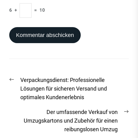
6
+
=
10
Beitrags-
Vorheriger
Verpackungsdienst: Professionelle
Navigation
Beitrag:
Lösungen für sicheren Versand und
optimales Kundenerlebnis
Näc
Der umfassende Verkauf von
Beit
Umzugskartons und Zubehör für einen
reibungslosen Umzug