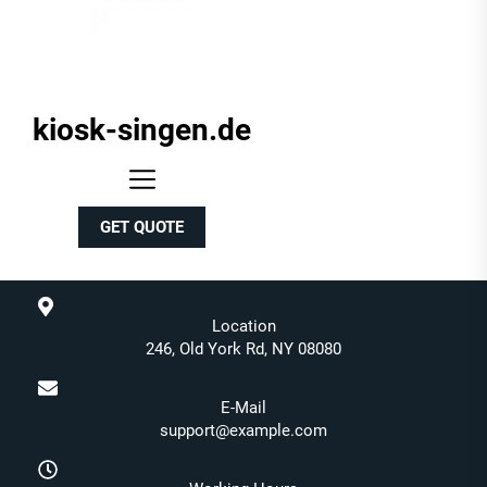
kiosk-singen.de
kiosk-
singen.de
GET QUOTE
Location
246, Old York Rd, NY 08080
E-Mail
support@example.com