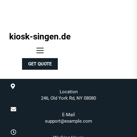
kiosk-singen.de
kiosk-
singen.de
GET QUOTE
Location
246, Old York Rd, NY 08080
E-Mail
support@example.com