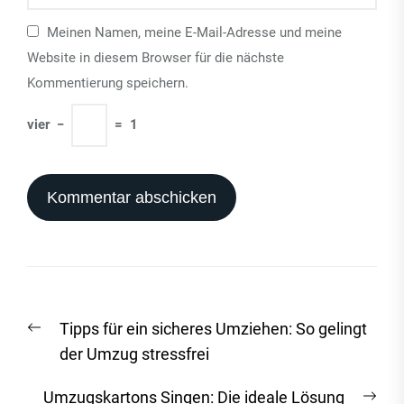
Meinen Namen, meine E-Mail-Adresse und meine
Website in diesem Browser für die nächste
Kommentierung speichern.
vier
−
=
1
Beitrags-
Vorheriger
Tipps für ein sicheres Umziehen: So gelingt
Navigation
Beitrag:
der Umzug stressfrei
Näc
Umzugskartons Singen: Die ideale Lösung