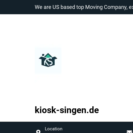
Zum
We are US based top Moving Company, exp
Inhalt
springen
kiosk-singen.de
kiosk-
singen.de
Location