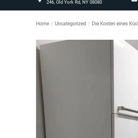
246, Old York Rd, NY 08080
Home
Uncategorized
Die Kosten eines Kü