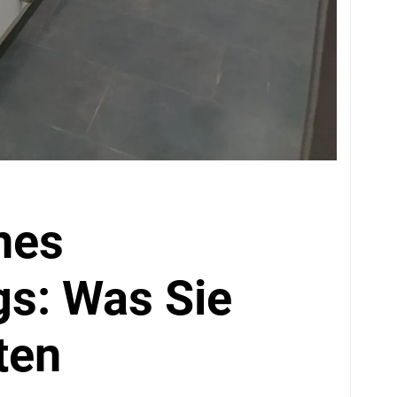
nes
s: Was Sie
ten