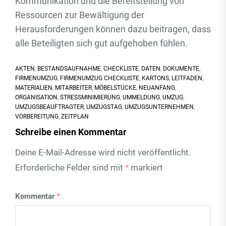
Kommunikation und die Bereitstellung von
Ressourcen zur Bewältigung der
Herausforderungen können dazu beitragen, dass
alle Beteiligten sich gut aufgehoben fühlen.
AKTEN
,
BESTANDSAUFNAHME
,
CHECKLISTE
,
DATEN
,
DOKUMENTE
,
FIRMENUMZUG
,
FIRMENUMZUG CHECKLISTE
,
KARTONS
,
LEITFADEN
,
MATERIALIEN
,
MITARBEITER
,
MÖBELSTÜCKE
,
NEUANFANG
,
ORGANISATION
,
STRESSMINIMIERUNG
,
UMMELDUNG
,
UMZUG
,
UMZUGSBEAUFTRAGTER
,
UMZUGSTAG
,
UMZUGSUNTERNEHMEN
,
VORBEREITUNG
,
ZEITPLAN
Schreibe einen Kommentar
Deine E-Mail-Adresse wird nicht veröffentlicht.
Erforderliche Felder sind mit
*
markiert
Kommentar
*