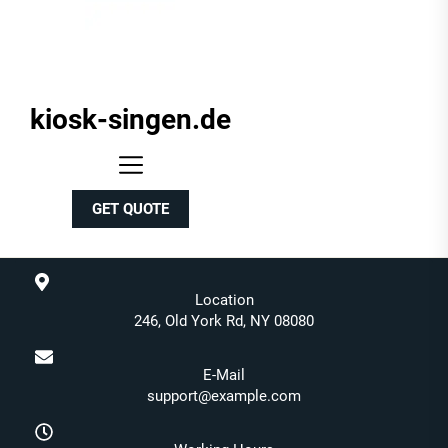
kiosk-singen.de
kiosk-
singen.de
GET QUOTE
Location
246, Old York Rd, NY 08080
E-Mail
support@example.com