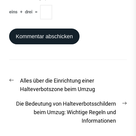
eins
+
drei
=
Beitrags-
Vorheriger
Alles über die Einrichtung einer
Navigation
Beitrag:
Halteverbotszone beim Umzug
Näc
Die Bedeutung von Halteverbotsschildern
Beit
beim Umzug: Wichtige Regeln und
Informationen