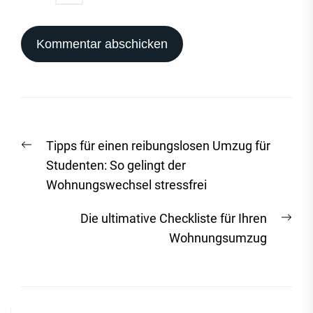
Beitrags-
Vorheriger
Tipps für einen reibungslosen Umzug für
Navigation
Beitrag:
Studenten: So gelingt der
Wohnungswechsel stressfrei
Näc
Die ultimative Checkliste für Ihren
Beit
Wohnungsumzug