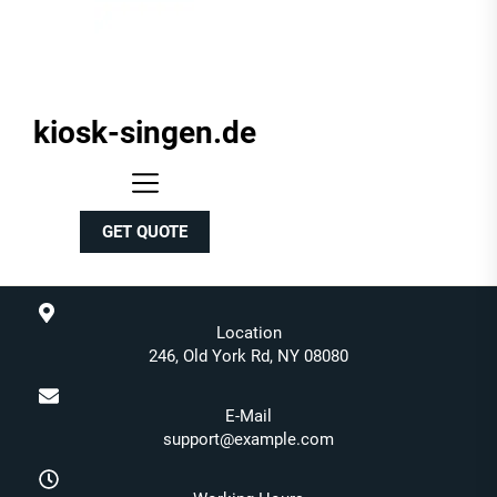
kiosk-singen.de
kiosk-
singen.de
GET QUOTE
Location
246, Old York Rd, NY 08080
E-Mail
support@example.com