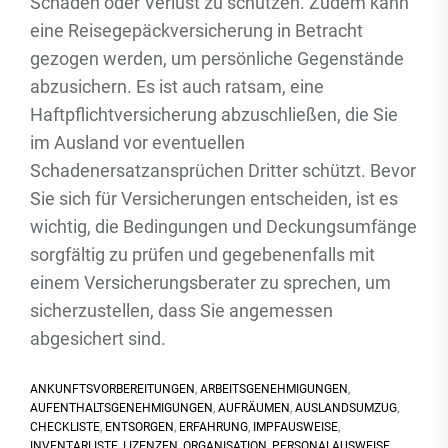
Schäden oder Verlust zu schützen. Zudem kann
eine Reisegepäckversicherung in Betracht
gezogen werden, um persönliche Gegenstände
abzusichern. Es ist auch ratsam, eine
Haftpflichtversicherung abzuschließen, die Sie
im Ausland vor eventuellen
Schadenersatzansprüchen Dritter schützt. Bevor
Sie sich für Versicherungen entscheiden, ist es
wichtig, die Bedingungen und Deckungsumfänge
sorgfältig zu prüfen und gegebenenfalls mit
einem Versicherungsberater zu sprechen, um
sicherzustellen, dass Sie angemessen
abgesichert sind.
ANKUNFTSVORBEREITUNGEN
,
ARBEITSGENEHMIGUNGEN
,
AUFENTHALTSGENEHMIGUNGEN
,
AUFRÄUMEN
,
AUSLANDSUMZUG
,
CHECKLISTE
,
ENTSORGEN
,
ERFAHRUNG
,
IMPFAUSWEISE
,
INVENTARLISTE
,
LIZENZEN
,
ORGANISATION
,
PERSONALAUSWEISE
,