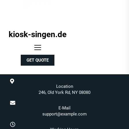
kiosk-singen.de
kiosk-
singen.de
GET QUOTE
Location
246, Old York Rd, NY 08080
E-Mail
support@example.com