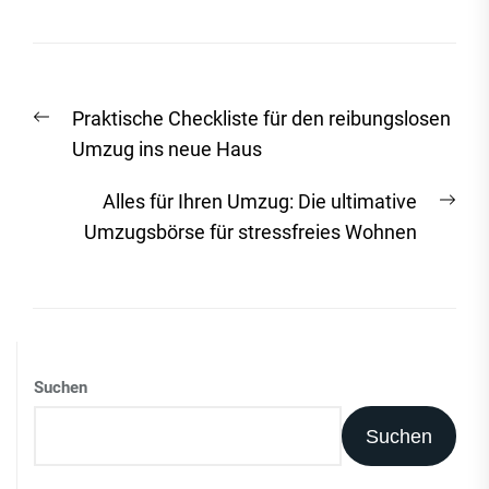
Beitrags-
Vorheriger
Praktische Checkliste für den reibungslosen
Navigation
Beitrag:
Umzug ins neue Haus
Näc
Alles für Ihren Umzug: Die ultimative
Beit
Umzugsbörse für stressfreies Wohnen
Suchen
Suchen