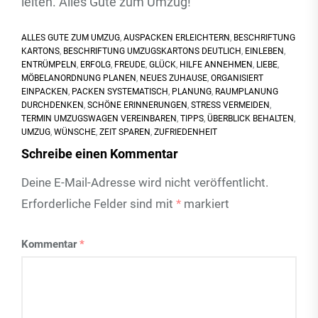
leiten. Alles Gute zum Umzug!
ALLES GUTE ZUM UMZUG
,
AUSPACKEN ERLEICHTERN
,
BESCHRIFTUNG
KARTONS
,
BESCHRIFTUNG UMZUGSKARTONS DEUTLICH
,
EINLEBEN
,
ENTRÜMPELN
,
ERFOLG
,
FREUDE
,
GLÜCK
,
HILFE ANNEHMEN
,
LIEBE
,
MÖBELANORDNUNG PLANEN
,
NEUES ZUHAUSE
,
ORGANISIERT
EINPACKEN
,
PACKEN SYSTEMATISCH
,
PLANUNG
,
RAUMPLANUNG
DURCHDENKEN
,
SCHÖNE ERINNERUNGEN
,
STRESS VERMEIDEN
,
TERMIN UMZUGSWAGEN VEREINBAREN
,
TIPPS
,
ÜBERBLICK BEHALTEN
,
UMZUG
,
WÜNSCHE
,
ZEIT SPAREN
,
ZUFRIEDENHEIT
Schreibe einen Kommentar
Deine E-Mail-Adresse wird nicht veröffentlicht.
Erforderliche Felder sind mit
*
markiert
Kommentar
*