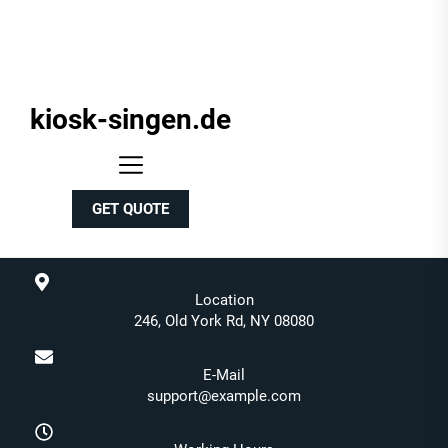
kiosk-singen.de
kiosk-
singen.de
GET QUOTE
Location
246, Old York Rd, NY 08080
E-Mail
support@example.com