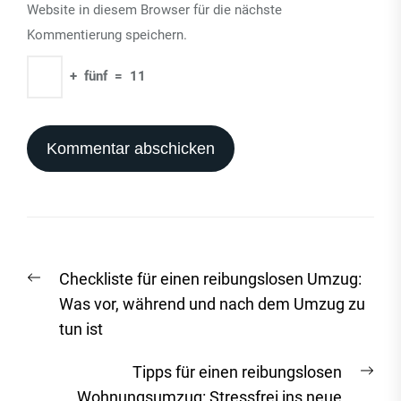
Website in diesem Browser für die nächste
Kommentierung speichern.
+
fünf
=
11
Beitrags-
Vorheriger
Checkliste für einen reibungslosen Umzug:
Navigation
Beitrag:
Was vor, während und nach dem Umzug zu
tun ist
Näc
Tipps für einen reibungslosen
Beit
Wohnungsumzug: Stressfrei ins neue