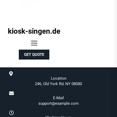
kiosk-singen.de
kiosk-
singen.de
GET QUOTE
Location
246, Old York Rd, NY 08080
E-Mail
support@example.com