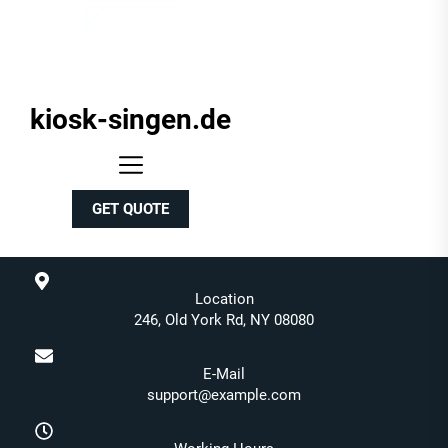
kiosk-singen.de
kiosk-
singen.de
GET QUOTE
Location
246, Old York Rd, NY 08080
E-Mail
support@example.com