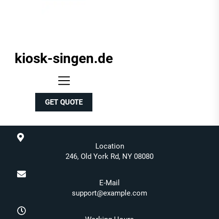
kiosk-singen.de
kiosk-
singen.de
GET QUOTE
Location
246, Old York Rd, NY 08080
E-Mail
support@example.com