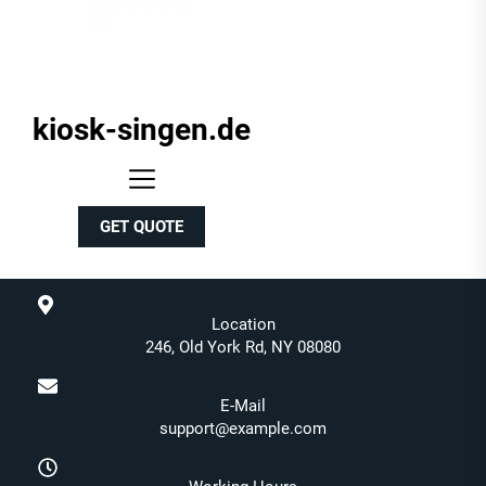
kiosk-singen.de
kiosk-
singen.de
GET QUOTE
Location
246, Old York Rd, NY 08080
E-Mail
support@example.com