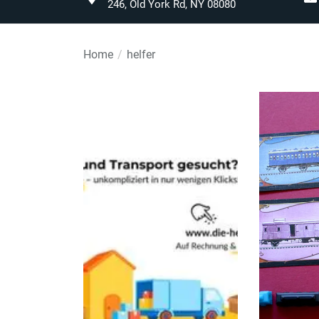
246, Old York Rd, NY 08080
Home
helfer