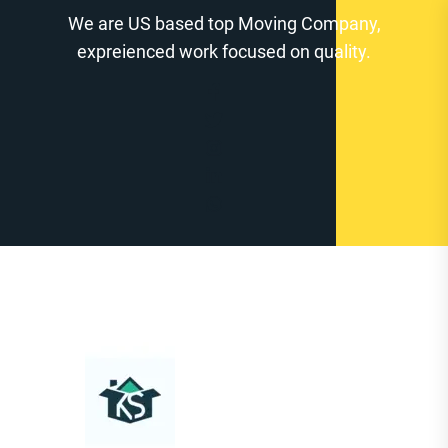
Zum
We are US based top Moving Company,
Inhalt
expreienced work focused on quality.
springen