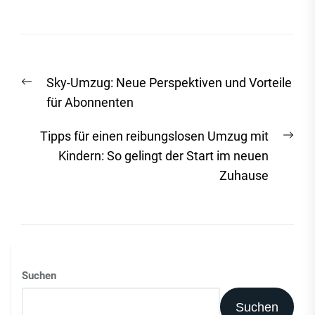
Beitrags-
Vorheriger
Sky-Umzug: Neue Perspektiven und Vorteile
Navigation
Beitrag:
für Abonnenten
Näc
Tipps für einen reibungslosen Umzug mit
Beit
Kindern: So gelingt der Start im neuen
Zuhause
Suchen
Suchen