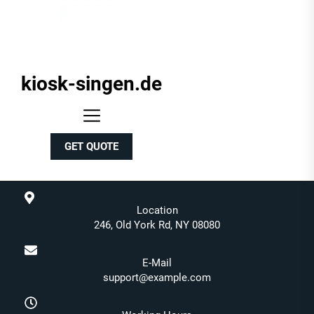
kiosk-singen.de
kiosk-
singen.de
GET QUOTE
Location
246, Old York Rd, NY 08080
E-Mail
support@example.com