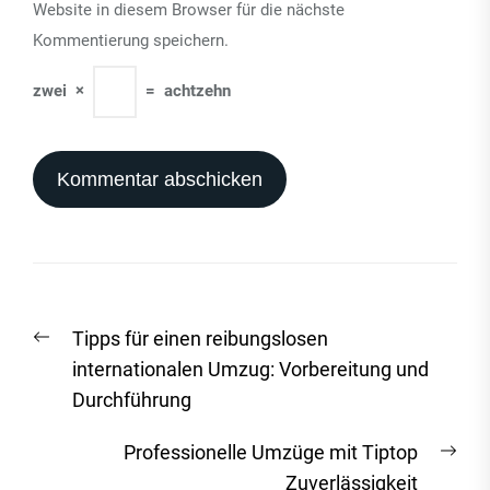
Website in diesem Browser für die nächste
Kommentierung speichern.
zwei
×
=
achtzehn
Beitrags-
Vorheriger
Tipps für einen reibungslosen
Navigation
Beitrag:
internationalen Umzug: Vorbereitung und
Durchführung
Näc
Professionelle Umzüge mit Tiptop
Beit
Zuverlässigkeit