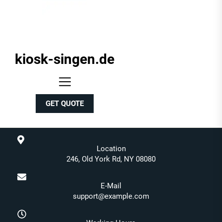
kiosk-singen.de
kiosk-
singen.de
GET QUOTE
Location
246, Old York Rd, NY 08080
E-Mail
support@example.com