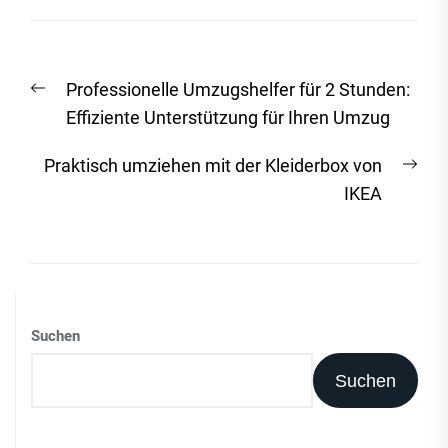
Beitrags-
Vorheriger
Professionelle Umzugshelfer für 2 Stunden:
Navigation
Beitrag:
Effiziente Unterstützung für Ihren Umzug
Näc
Praktisch umziehen mit der Kleiderbox von
Beit
IKEA
Suchen
Suchen