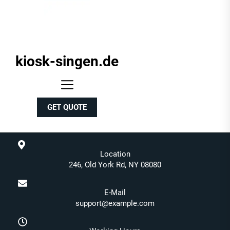
kiosk-singen.de
kiosk-
singen.de
GET QUOTE
Location
246, Old York Rd, NY 08080
E-Mail
support@example.com