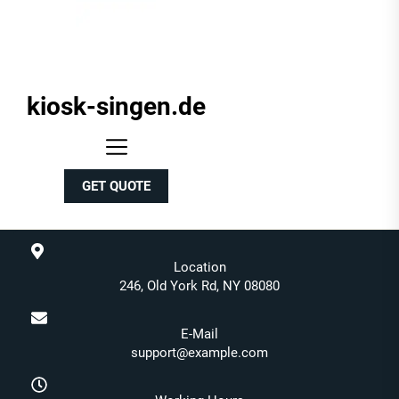
kiosk-singen.de
kiosk-
singen.de
GET QUOTE
Location
246, Old York Rd, NY 08080
E-Mail
support@example.com