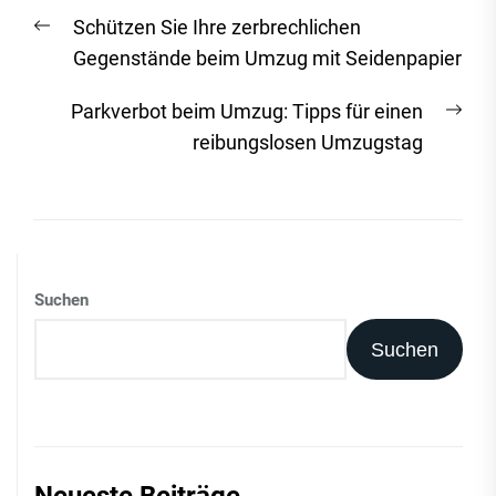
Beitrags-
Vorheriger
Schützen Sie Ihre zerbrechlichen
Navigation
Beitrag:
Gegenstände beim Umzug mit Seidenpapier
Näc
Parkverbot beim Umzug: Tipps für einen
Beit
reibungslosen Umzugstag
Suchen
Suchen