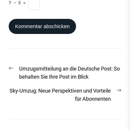
7
−
5
=
Beitrags-
Vorheriger
Umzugsmitteilung an die Deutsche Post: So
Navigation
Beitrag:
behalten Sie Ihre Post im Blick
Näc
Sky-Umzug: Neue Perspektiven und Vorteile
Beit
für Abonnenten