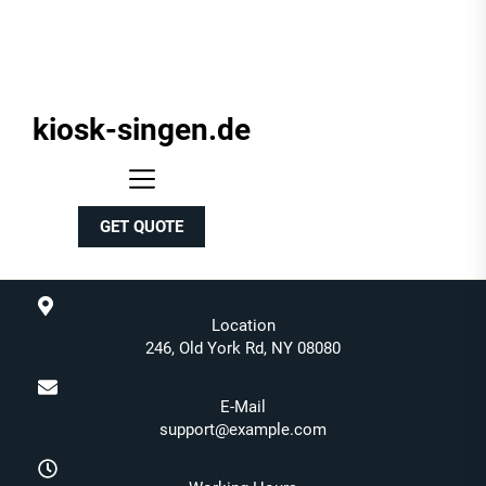
kiosk-singen.de
kiosk-
singen.de
GET QUOTE
Location
246, Old York Rd, NY 08080
E-Mail
support@example.com