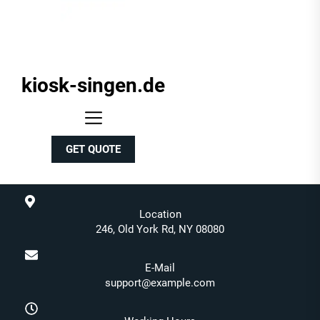
kiosk-singen.de
kiosk-
singen.de
GET QUOTE
Location
246, Old York Rd, NY 08080
E-Mail
support@example.com