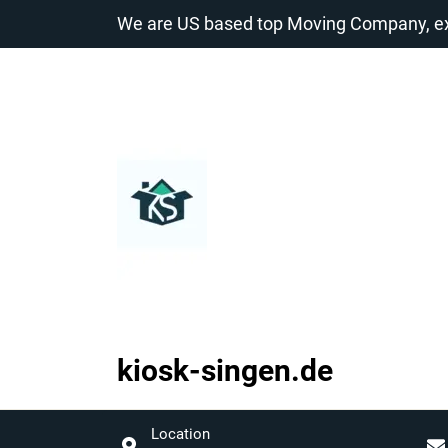
Zum
We are US based top Moving Company, exp
Inhalt
springen
kiosk-singen.de
kiosk-
singen.de
Location