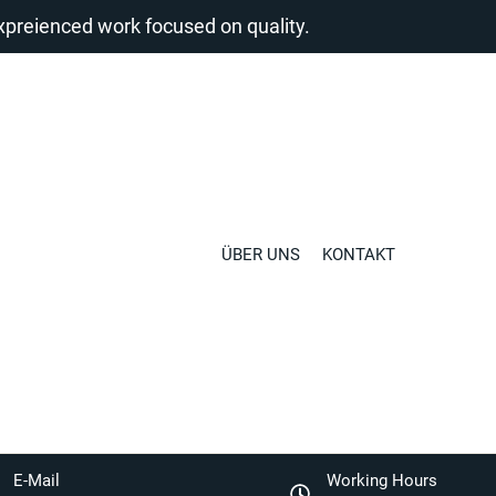
reienced work focused on quality.
ÜBER UNS
KONTAKT
E-Mail
Working Hours