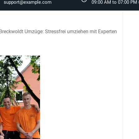
support@example.com
09:00 AM to 07:00 PM (
Breckwoldt Umzüge: Stressfrei umziehen mit Experten