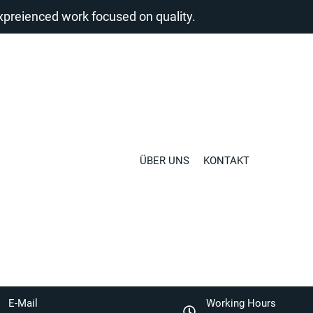
reienced work focused on quality.
ÜBER UNS
KONTAKT
E-Mail
Working Hours