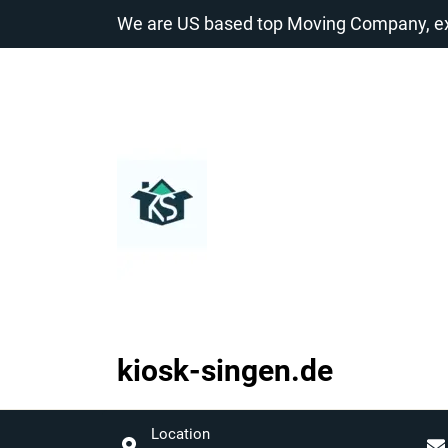
Zum
We are US based top Moving Company, exp
Inhalt
springen
kiosk-singen.de
kiosk-
singen.de
Location