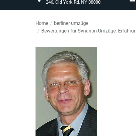
246, Old York Rd, NY 08080
Home
berliner umzüge
Bewertungen für Synanon Umzüge: Erfahru