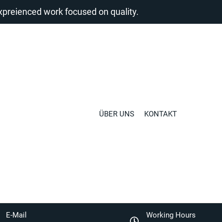
reienced work focused on quality.
ÜBER UNS
KONTAKT
E-Mail
Working Hours