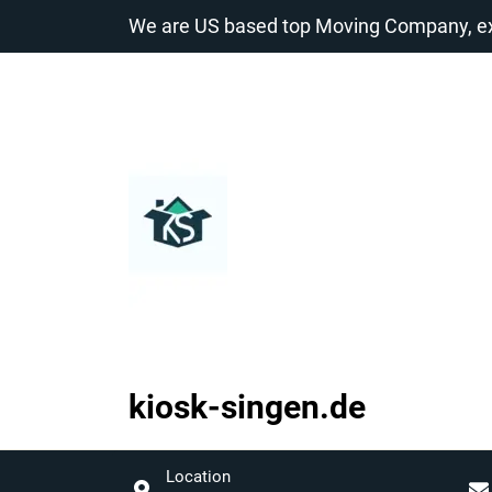
Zum
We are US based top Moving Company, exp
Inhalt
springen
kiosk-singen.de
kiosk-
singen.de
Location